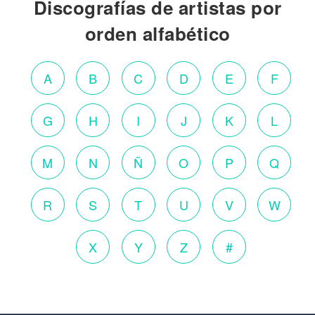
Discografías de artistas por
orden alfabético
A
B
C
D
E
F
G
H
I
J
K
L
M
N
Ñ
O
P
Q
R
S
T
U
V
W
X
Y
Z
#