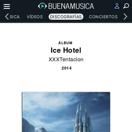
MÚSICA
VÍDEOS
DISCOGRAFÍAS
CONCIERTOS
LE
ÁLBUM
Ice Hotel
XXXTentacion
2014