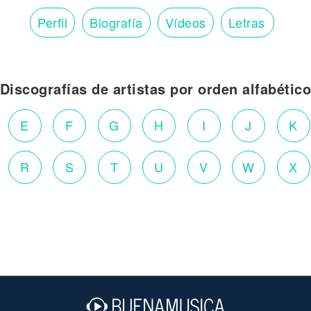
Perfil
Biografía
Vídeos
Letras
Discografías de artistas por orden alfabétic
E
F
G
H
I
J
K
R
S
T
U
V
W
X