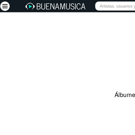
INIC
Iniciar sesión
Registrarse
Inicio
Artistas
Red Social
Música
Álbumes
Vídeos
Discografías
Letras
Conciertos