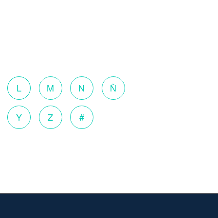
o
L
M
N
Ñ
Y
Z
#