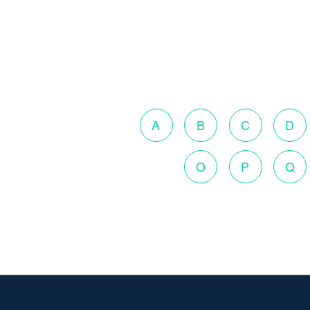
A
B
C
D
O
P
Q