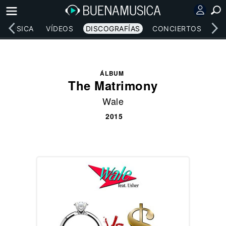
MÚSICA
VÍDEOS
DISCOGRAFÍAS
CONCIERTOS
LE
ÁLBUM
The Matrimony
Wale
2015