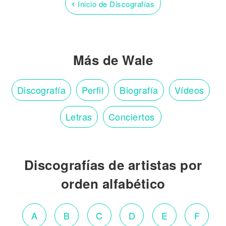
‹
Inicio de Discografías
Más de Wale
Discografía
Perfil
Biografía
Vídeos
Letras
Conciertos
Discografías de artistas por
orden alfabético
A
B
C
D
E
F