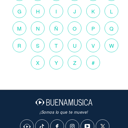
G
H
I
J
K
L
M
N
Ñ
O
P
Q
R
S
T
U
V
W
X
Y
Z
#
¡Somos lo que te mueve!