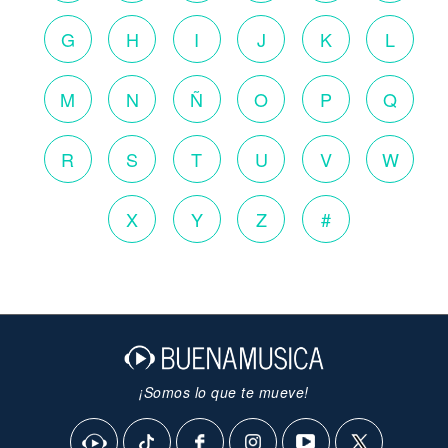
G
H
I
J
K
L
M
N
Ñ
O
P
Q
R
S
T
U
V
W
X
Y
Z
#
¡Somos lo que te mueve!