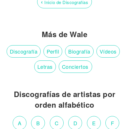
‹
Inicio de Discografías
Más de Wale
Discografía
Perfil
Biografía
Vídeos
Letras
Conciertos
Discografías de artistas por
orden alfabético
A
B
C
D
E
F