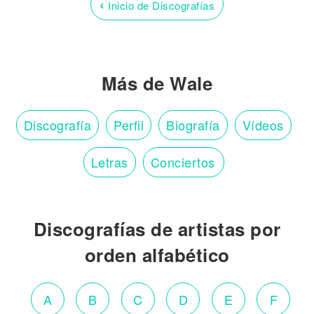
‹
Inicio de Discografías
Más de Wale
Discografía
Perfil
Biografía
Vídeos
Letras
Conciertos
Discografías de artistas por
orden alfabético
A
B
C
D
E
F