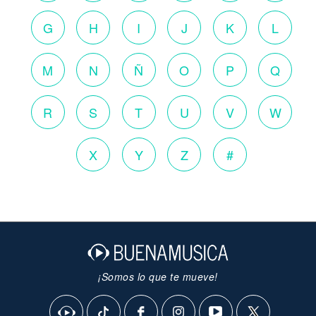
G
H
I
J
K
L
M
N
Ñ
O
P
Q
R
S
T
U
V
W
X
Y
Z
#
¡Somos lo que te mueve!