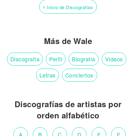
‹
Inicio de Discografías
Más de Wale
Discografía
Perfil
Biografía
Vídeos
Letras
Conciertos
Discografías de artistas por
orden alfabético
A
B
C
D
E
F