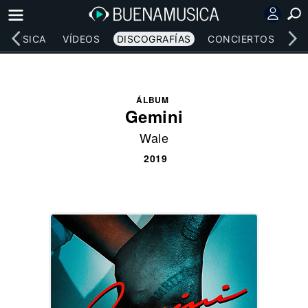
MÚSICA
VÍDEOS
DISCOGRAFÍAS
CONCIERTOS
LE
ÁLBUM
Gemini
Wale
2019