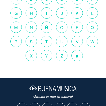
G
H
I
J
K
L
M
N
Ñ
O
P
Q
R
S
T
U
V
W
X
Y
Z
#
¡Somos lo que te mueve!