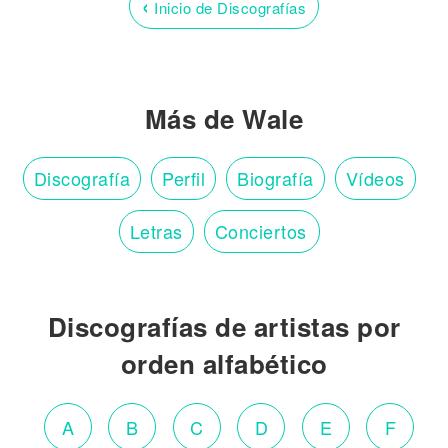
‹
Inicio de Discografías
Más de Wale
Discografía
Perfil
Biografía
Vídeos
Letras
Conciertos
Discografías de artistas por
orden alfabético
A
B
C
D
E
F