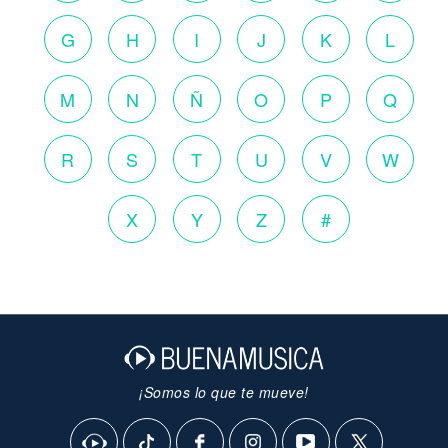
G
H
I
J
K
L
M
N
Ñ
O
P
Q
R
S
T
U
V
W
X
Y
Z
#
¡Somos lo que te mueve!