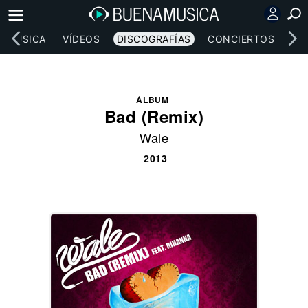
MÚSICA
VÍDEOS
DISCOGRAFÍAS
CONCIERTOS
LE
ÁLBUM
Bad (Remix)
Wale
2013