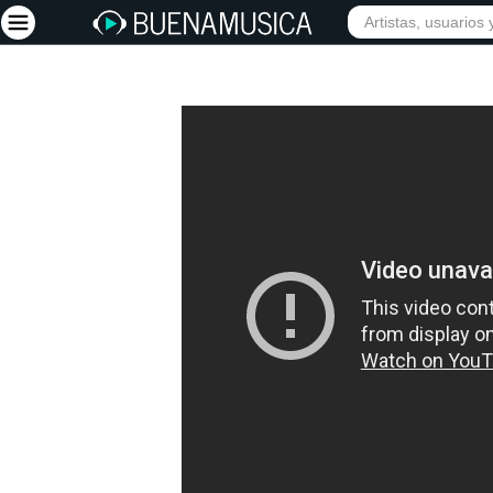
Iniciar sesión
Registrarse
Inicio
Artistas
Red Social
Música
Vídeos
Discografías
Letras
Conciertos