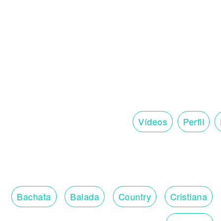
Vídeos
Perfil
Bachata
Balada
Country
Cristiana