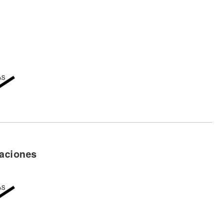
canzar el cielo!
iga el mundo
aciones
canzar el cielo!