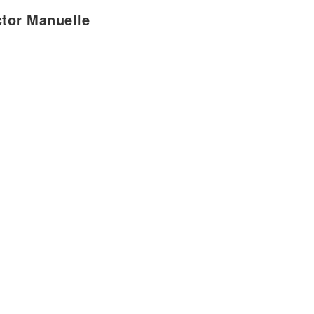
ctor Manuelle
 para mi
iga el mundo