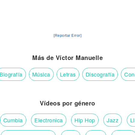
[Reportar Error]
Más de Víctor Manuelle
Biografía
Música
Letras
Discografía
Con
Vídeos por género
Cumbia
Electronica
Hip Hop
Jazz
L