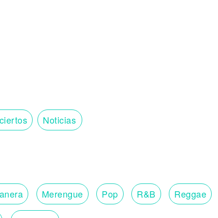
ciertos
Noticias
lanera
Merengue
Pop
R&B
Reggae