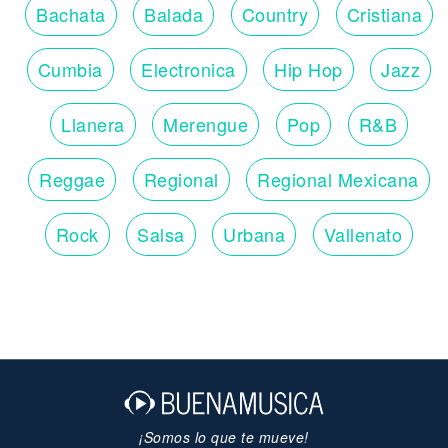
Bachata
Balada
Country
Cristiana
Cumbia
Electronica
Hip Hop
Jazz
Llanera
Merengue
Pop
R&B
Reggae
Regional
Regional Mexicana
Rock
Salsa
Urbana
Vallenato
¡Somos lo que te mueve!