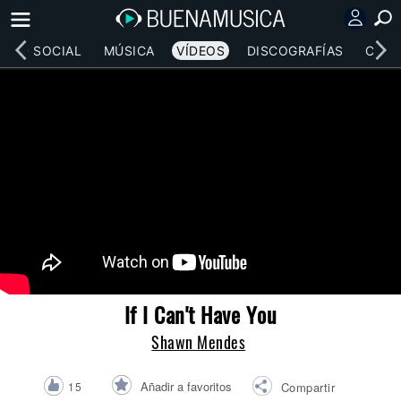
RED SOCIAL
MÚSICA
VÍDEOS
DISCOGRAFÍAS
CONC
If I Can't Have You
Shawn Mendes
Añadir a favoritos
15
Compartir