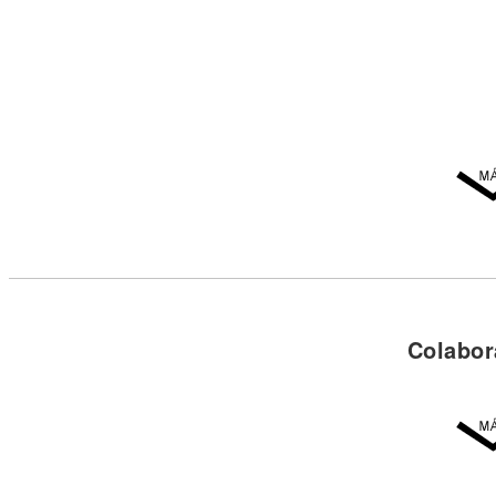
Eres tú
La que va conmigo a pie o en autobús
Al final del túnel siempre con tu luz
Eres tú mi mañanero
Y, al dormir, la que yo quiero
Eres tú
Uh, uh-uh-uh-uh
Eres tú
Uh, uh-uh-uh-uh
Eres tú
Pa' la calle
Artigas y El Valle
Colabor
Neutro, El Mente Loca
Con los Primera