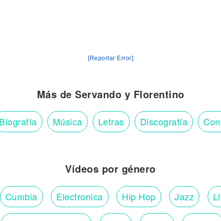
[Reportar Error]
Más de Servando y Florentino
Biografía
Música
Letras
Discografía
Con
Vídeos por género
Cumbia
Electronica
Hip Hop
Jazz
L