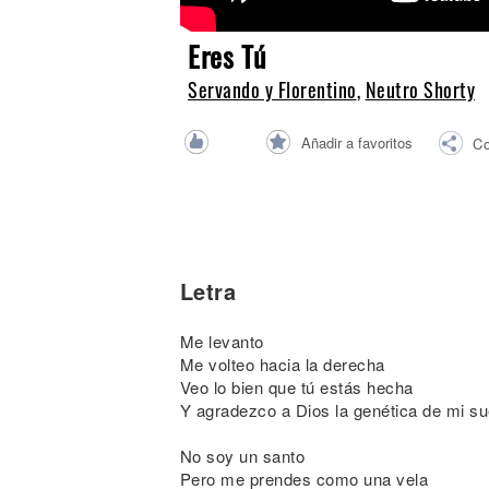
Noticias
Eres Tú
Servando y Florentino
,
Neutro Shorty
Añadir a favoritos
Co
Letra
Me levanto
Me volteo hacia la derecha
Veo lo bien que tú estás hecha
Y agradezco a Dios la genética de mi s
No soy un santo
Pero me prendes como una vela