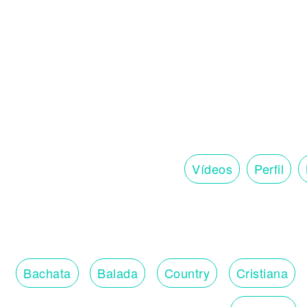
Vídeos
Perfil
Bachata
Balada
Country
Cristiana