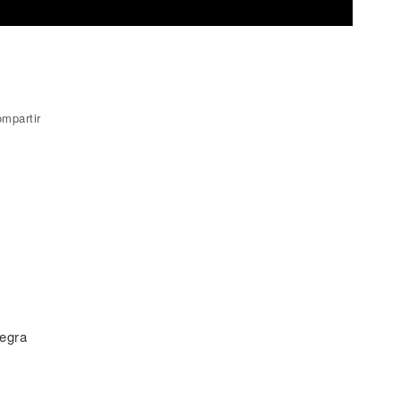
mpartir
uegra