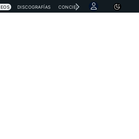
DEOS
DISCOGRAFÍAS
CONCIERTOS
LETRAS
NOTICI