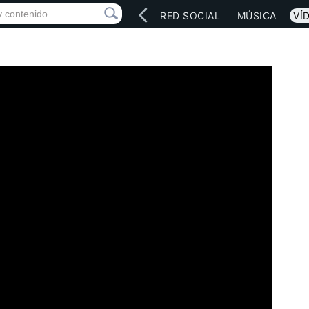
INICIO
ARTISTAS
RED SOCIAL
MÚSICA
VÍ