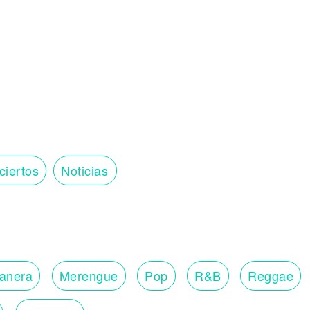
ciertos
Noticias
lanera
Merengue
Pop
R&B
Reggae