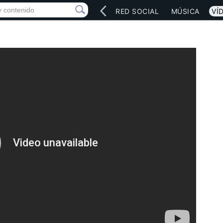
INICIO
ARTISTAS
RED SOCIAL
MÚSICA
VÍ