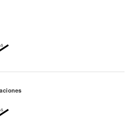
aigo ( xi )
oblo ( xi )
e mando ( xi )
ivoco
aciones