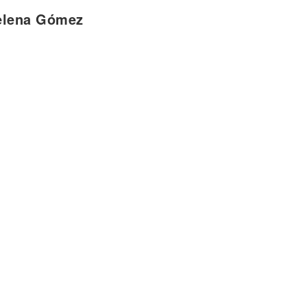
elena Gómez
a volver
da segundo
men