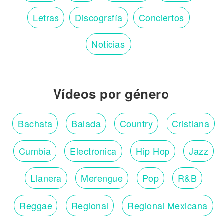
Letras
Discografía
Conciertos
Noticias
Vídeos por género
Bachata
Balada
Country
Cristiana
Cumbia
Electronica
Hip Hop
Jazz
Llanera
Merengue
Pop
R&B
Reggae
Regional
Regional Mexicana