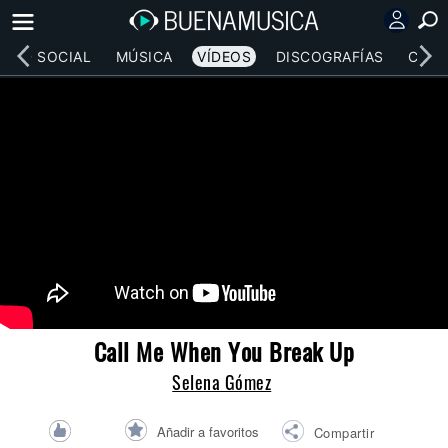
RED SOCIAL
MÚSICA
VÍDEOS
DISCOGRAFÍAS
CONC
Call Me When You Break Up
Selena Gómez
Añadir a favoritos
Compartir