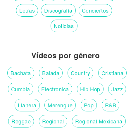
Letras
Discografía
Conciertos
Noticias
Vídeos por género
Bachata
Balada
Country
Cristiana
Cumbia
Electronica
Hip Hop
Jazz
Llanera
Merengue
Pop
R&B
Reggae
Regional
Regional Mexicana