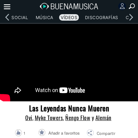
RED SOCIAL
MÚSICA
VÍDEOS
DISCOGRAFÍAS
CONC
Las Leyendas Nunca Mueren
Ovi
,
Myke Towers
,
Ñengo Flow
y
Alemán
Añadir a favoritos
1
Compartir