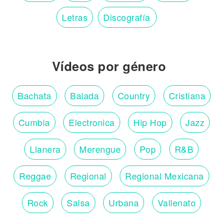
Letras
Discografía
Vídeos por género
Bachata
Balada
Country
Cristiana
Cumbia
Electronica
Hip Hop
Jazz
Llanera
Merengue
Pop
R&B
Reggae
Regional
Regional Mexicana
Rock
Salsa
Urbana
Vallenato