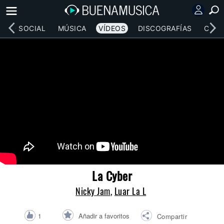
RED SOCIAL
MÚSICA
VÍDEOS
DISCOGRAFÍAS
CONC
La Cyber
Nicky Jam
,
Luar La L
Añadir a favoritos
1
Compartir