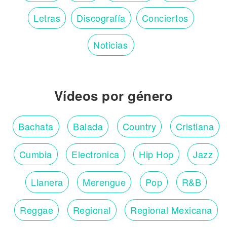
Letras
Discografía
Conciertos
Noticias
Vídeos por género
Bachata
Balada
Country
Cristiana
Cumbia
Electronica
Hip Hop
Jazz
Llanera
Merengue
Pop
R&B
Reggae
Regional
Regional Mexicana