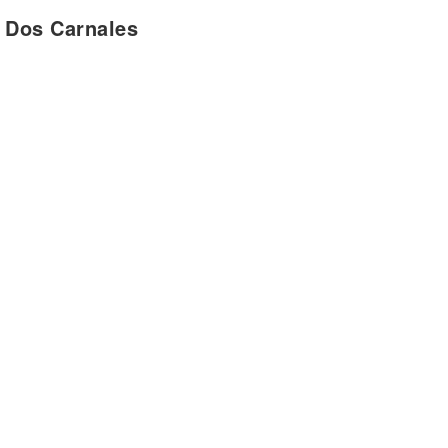
 Dos Carnales
n beso
n beso
ncún me extrañaras
rlo como almohada
sta
 lista
ado
o
n