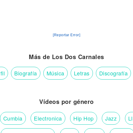
[Reportar Error]
Más de Los Dos Carnales
fil
Biografía
Música
Letras
Discografía
Vídeos por género
Cumbia
Electronica
Hip Hop
Jazz
L