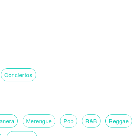
Conciertos
lanera
Merengue
Pop
R&B
Reggae