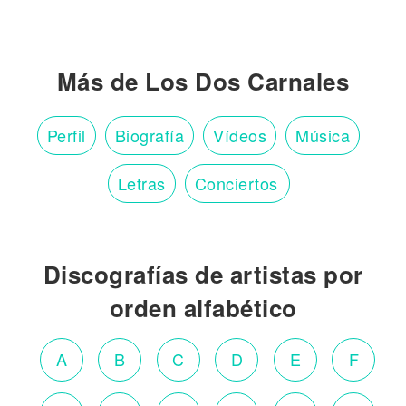
Más de Los Dos Carnales
Perfil
Biografía
Vídeos
Música
Letras
Conciertos
Discografías de artistas por
orden alfabético
A
B
C
D
E
F