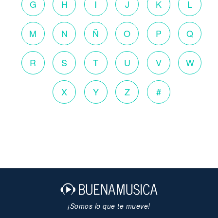
G
H
I
J
K
L
M
N
Ñ
O
P
Q
R
S
T
U
V
W
X
Y
Z
#
¡Somos lo que te mueve!