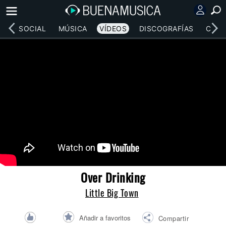
RED SOCIAL
MÚSICA
VÍDEOS
DISCOGRAFÍAS
CONC
Over Drinking
Little Big Town
Añadir a favoritos
Compartir