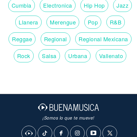
Cumbia
Electronica
Hip Hop
Jazz
Llanera
Merengue
Pop
R&B
Reggae
Regional
Regional Mexicana
Rock
Salsa
Urbana
Vallenato
¡Somos lo que te mueve!