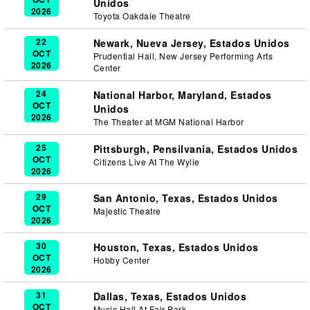
Unidos
2026
Toyota Oakdale Theatre
22
Newark, Nueva Jersey, Estados Unidos
OCT
Prudential Hall, New Jersey Performing Arts
2026
Center
24
National Harbor, Maryland, Estados
OCT
Unidos
2026
The Theater at MGM National Harbor
25
Pittsburgh, Pensilvania, Estados Unidos
OCT
Citizens Live At The Wylie
2026
29
San Antonio, Texas, Estados Unidos
OCT
Majestic Theatre
2026
30
Houston, Texas, Estados Unidos
OCT
Hobby Center
2026
31
Dallas, Texas, Estados Unidos
OCT
Music Hall At Fair Park