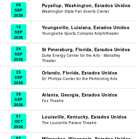
06
Puyallup, Washington, Estados Unidos
SEP
Washington State Fair Events Center
2026
12
Youngsville, Luisiana, Estados Unidos
SEP
Youngsville Sports Complex Amphitheater
2026
24
St Petersburg, Florida, Estados Unidos
SEP
Duke Energy Center for the Arts - Mahaffey
2026
Theater
25
Orlando, Florida, Estados Unidos
SEP
Dr. Phillips Center for the Performing Arts
2026
26
Atlanta, Georgia, Estados Unidos
SEP
Fox Theatre
2026
01
Louisville, Kentucky, Estados Unidos
OCT
The Louisville Palace Theatre
2026
02
Milwaukee, Wisconsin, Estados Unidos