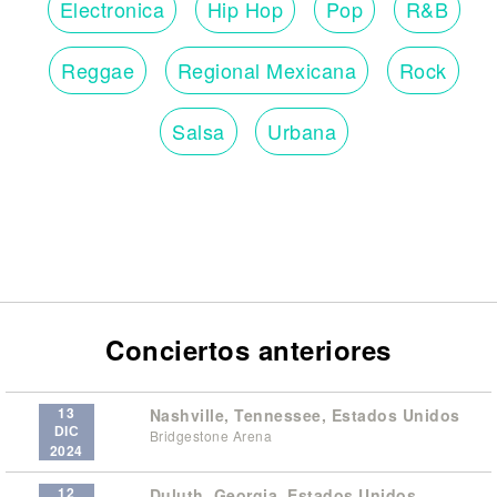
Electronica
Hip Hop
Pop
R&B
Reggae
Regional Mexicana
Rock
Salsa
Urbana
Conciertos anteriores
13
Nashville, Tennessee, Estados Unidos
DIC
Bridgestone Arena
2024
12
Duluth, Georgia, Estados Unidos