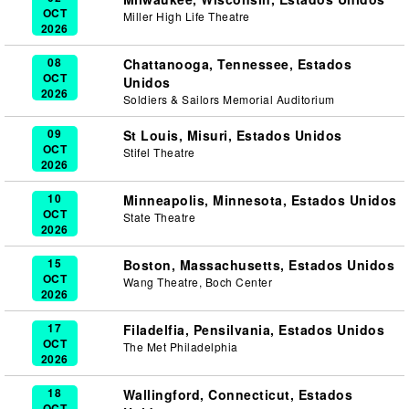
OCT
Miller High Life Theatre
2026
08
Chattanooga, Tennessee, Estados
OCT
Unidos
2026
Soldiers & Sailors Memorial Auditorium
09
St Louis, Misuri, Estados Unidos
OCT
Stifel Theatre
2026
10
Minneapolis, Minnesota, Estados Unidos
OCT
State Theatre
2026
15
Boston, Massachusetts, Estados Unidos
OCT
Wang Theatre, Boch Center
2026
17
Filadelfia, Pensilvania, Estados Unidos
OCT
The Met Philadelphia
2026
18
Wallingford, Connecticut, Estados
OCT