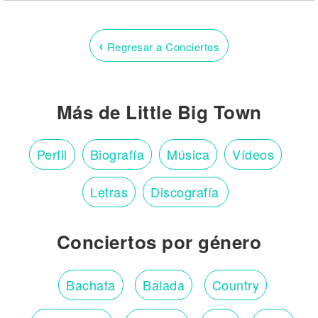
‹
Regresar a Conciertos
Más de Little Big Town
Perfil
Biografía
Música
Vídeos
Letras
Discografía
Conciertos por género
Bachata
Balada
Country