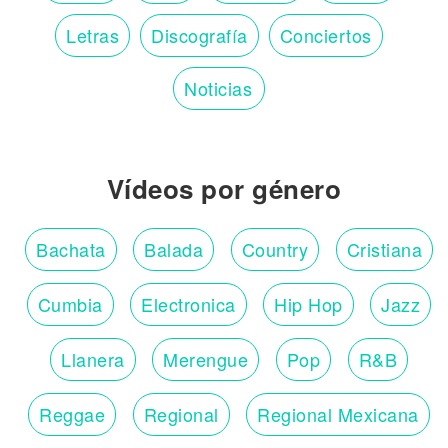
Letras
Discografía
Conciertos
Noticias
Vídeos por género
Bachata
Balada
Country
Cristiana
Cumbia
Electronica
Hip Hop
Jazz
Llanera
Merengue
Pop
R&B
Reggae
Regional
Regional Mexicana