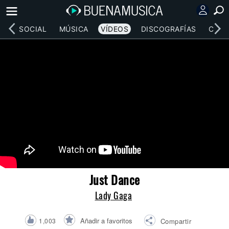
RED SOCIAL
MÚSICA
VÍDEOS
DISCOGRAFÍAS
CONC
Just Dance
Lady Gaga
Añadir a favoritos
1,003
Compartir