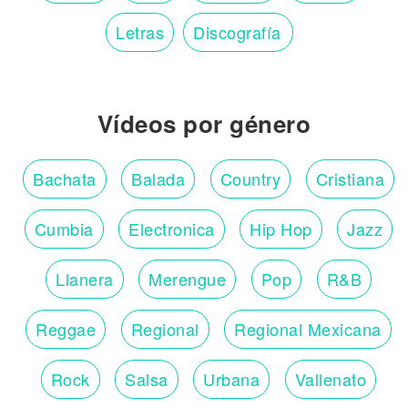
Letras
Discografía
Vídeos por género
Bachata
Balada
Country
Cristiana
Cumbia
Electronica
Hip Hop
Jazz
Llanera
Merengue
Pop
R&B
Reggae
Regional
Regional Mexicana
Rock
Salsa
Urbana
Vallenato