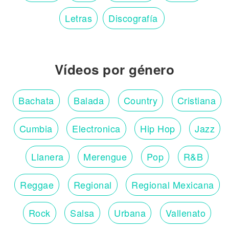
Letras
Discografía
Vídeos por género
Bachata
Balada
Country
Cristiana
Cumbia
Electronica
Hip Hop
Jazz
Llanera
Merengue
Pop
R&B
Reggae
Regional
Regional Mexicana
Rock
Salsa
Urbana
Vallenato