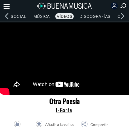
RED SOCIAL
MÚSICA
VÍDEOS
DISCOGRAFÍAS
CONC
Otra Poesía
L-Gante
Añadir a favoritos
Compartir