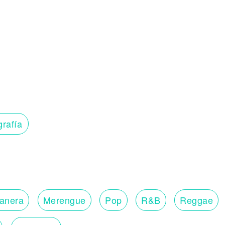
grafía
lanera
Merengue
Pop
R&B
Reggae