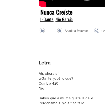
Noticias
Nunca Creíste
L-Gante
,
Nio García
Añadir a favoritos
Co
Letra
Ah, ahora sí
L-Gante ¿qué lo que?
Cumbia 420
Nio
Sabes que a mí me gusta la calle
Perdóname si yo a ti te fallé