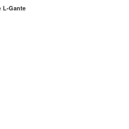
e L-Gante
 escondidas
buscar
s a fumar
a llamar
mos
e estamos
mos
tá puesta pa' ella