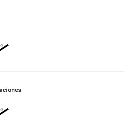
ue te parte
tá puesta pa' ella
ue te parte
aciones