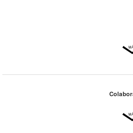
Él no supo valorarte, por eso yo soy el q
Ella es linda y se puso bella, la noche es
Él no supo valorarte, por eso yo soy el q
Cumbia 420 pa' las nenas
L-Gante ¿qué lo que?
D. T Bilardo
Nio Garcia
Maxi el brother
La nueva era
Cumbia 420 con estilo y elegancia
Nio
Goldi
Colabor
L-Gante ¿qué lo que?