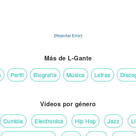
[Reportar Error]
Más de L-Gante
s
Perfil
Biografía
Música
Letras
Disco
Vídeos por género
Cumbia
Electronica
Hip Hop
Jazz
L