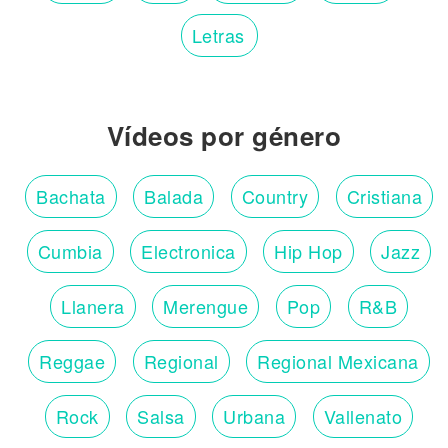
Letras
Vídeos por género
Bachata
Balada
Country
Cristiana
Cumbia
Electronica
Hip Hop
Jazz
Llanera
Merengue
Pop
R&B
Reggae
Regional
Regional Mexicana
Rock
Salsa
Urbana
Vallenato