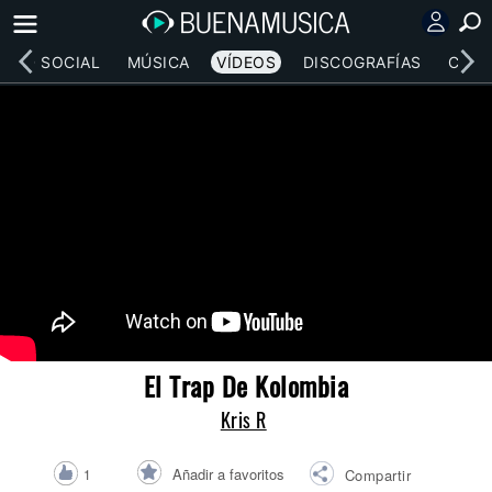
RED SOCIAL
MÚSICA
VÍDEOS
DISCOGRAFÍAS
CONC
El Trap De Kolombia
Kris R
Añadir a favoritos
1
Compartir