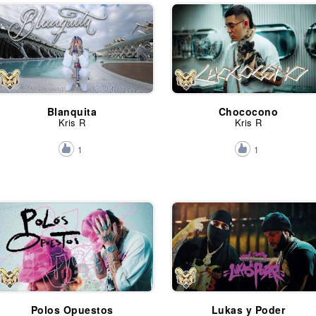
Blanquita
Chococono
Kris R
Kris R
1
1
Polos Opuestos
Lukas y Poder