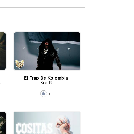
El Trap De Kolombia
, Hanzel La H y Neutro Shorty
Kris R
1