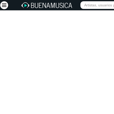
Iniciar sesión
Registrarse
Inicio
Artistas
Red Social
Música
Vídeos
Discografías
Letras
Conciertos