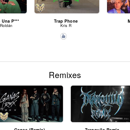
 Una P***
Trap Phone
 Roldán
Kris R
Remixes
Ganas (Remix)
Tranquilo Remix