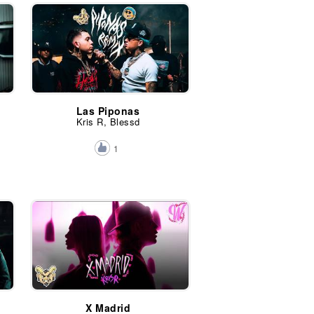
Las Piponas
Kris R, Blessd
1
X Madrid