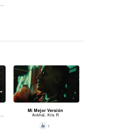
Louis BPM, Farruko, J Balvin, Kris R y iZaak
Mi Mejor Versión
Louis BPM, Farruko, J Balvin, Kris R y iZaak
Ankhal, Kris R
1