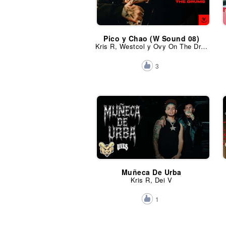
Pico y Chao (W Sound 08)
Kris R, Westcol y Ovy On The Drums
3
Muñeca De Urba
Kris R, Dei V
1