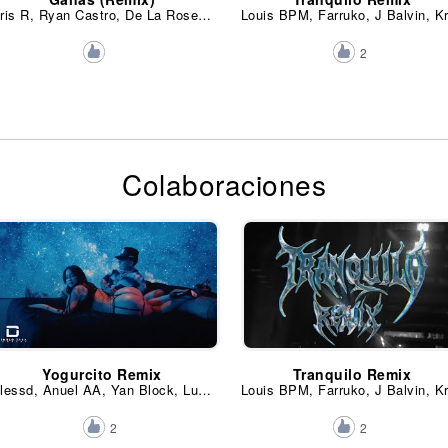
Kris R, Ryan Castro, De La Rose y Cris MJ
2
Colaboraciones
Yogurcito Remix
Tranquilo Remix
Blessd, Anuel AA, Yan Block, Luar La L, ROA y Kris R
2
2