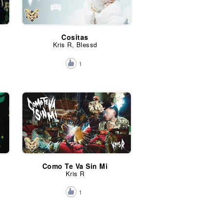
Cositas
Kris R, Blessd
1
Como Te Va Sin Mi
Kris R
1