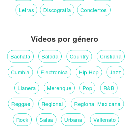
Letras
Discografía
Conciertos
Vídeos por género
Bachata
Balada
Country
Cristiana
Cumbia
Electronica
Hip Hop
Jazz
Llanera
Merengue
Pop
R&B
Reggae
Regional
Regional Mexicana
Rock
Salsa
Urbana
Vallenato