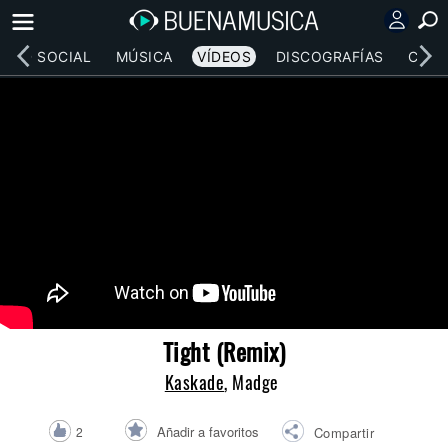
RED SOCIAL
MÚSICA
VÍDEOS
DISCOGRAFÍAS
CONC
Tight (Remix)
Kaskade
, Madge
Añadir a favoritos
2
Compartir