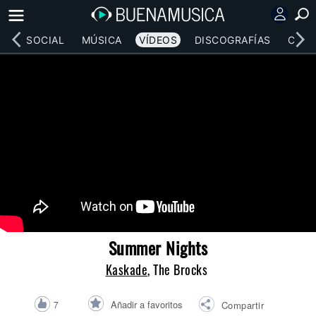
RED SOCIAL
MÚSICA
VÍDEOS
DISCOGRAFÍAS
CONC
Summer Nights
Kaskade
, The Brocks
Añadir a favoritos
7
Compartir