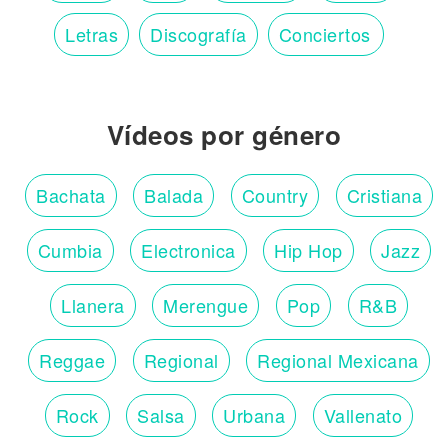
Letras
Discografía
Conciertos
Vídeos por género
Bachata
Balada
Country
Cristiana
Cumbia
Electronica
Hip Hop
Jazz
Llanera
Merengue
Pop
R&B
Reggae
Regional
Regional Mexicana
Rock
Salsa
Urbana
Vallenato