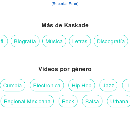
[Reportar Error]
Más de Kaskade
fil
Biografía
Música
Letras
Discografía
Vídeos por género
Cumbia
Electronica
Hip Hop
Jazz
L
Regional Mexicana
Rock
Salsa
Urbana