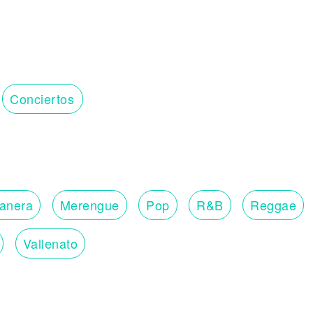
Conciertos
lanera
Merengue
Pop
R&B
Reggae
Vallenato