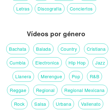
Letras
Discografía
Conciertos
Vídeos por género
Bachata
Balada
Country
Cristiana
Cumbia
Electronica
Hip Hop
Jazz
Llanera
Merengue
Pop
R&B
Reggae
Regional
Regional Mexicana
Rock
Salsa
Urbana
Vallenato