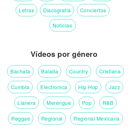
Letras
Discografía
Conciertos
Noticias
Vídeos por género
Bachata
Balada
Country
Cristiana
Cumbia
Electronica
Hip Hop
Jazz
Llanera
Merengue
Pop
R&B
Reggae
Regional
Regional Mexicana