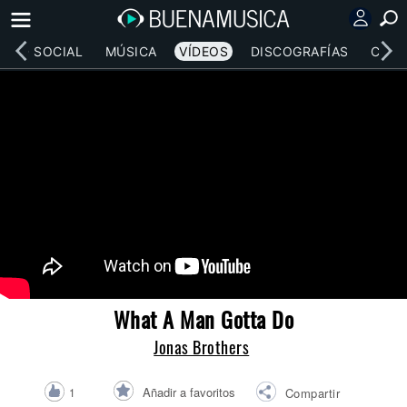
RED SOCIAL
MÚSICA
VÍDEOS
DISCOGRAFÍAS
CONC
What A Man Gotta Do
Jonas Brothers
Añadir a favoritos
1
Compartir