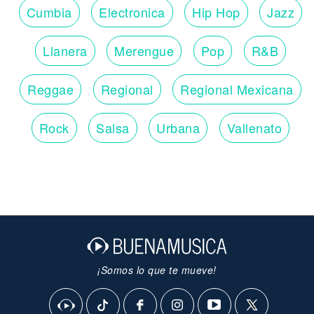
Cumbia
Electronica
Hip Hop
Jazz
Llanera
Merengue
Pop
R&B
Reggae
Regional
Regional Mexicana
Rock
Salsa
Urbana
Vallenato
¡Somos lo que te mueve!