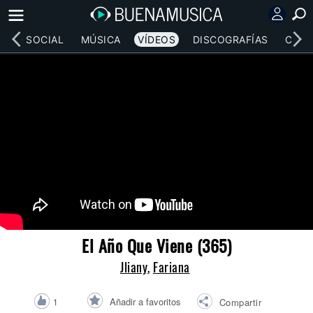
RED SOCIAL
MÚSICA
VÍDEOS
DISCOGRAFÍAS
CONC
El Año Que Viene (365)
Jliany
,
Fariana
Añadir a favoritos
1
Compartir