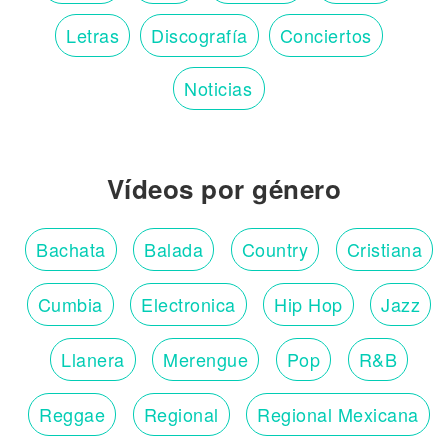
Letras
Discografía
Conciertos
Noticias
Vídeos por género
Bachata
Balada
Country
Cristiana
Cumbia
Electronica
Hip Hop
Jazz
Llanera
Merengue
Pop
R&B
Reggae
Regional
Regional Mexicana