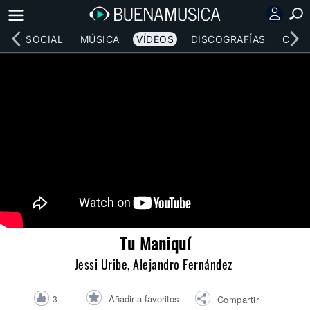
RED SOCIAL
MÚSICA
VÍDEOS
DISCOGRAFÍAS
CONC
Tu Maniquí
Jessi Uribe
,
Alejandro Fernández
Añadir a favoritos
3
Compartir