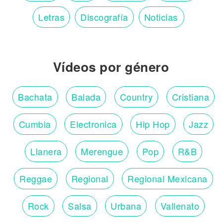
Letras
Discografía
Noticias
Vídeos por género
Bachata
Balada
Country
Cristiana
Cumbia
Electronica
Hip Hop
Jazz
Llanera
Merengue
Pop
R&B
Reggae
Regional
Regional Mexicana
Rock
Salsa
Urbana
Vallenato