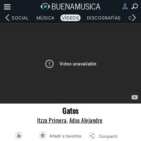
RED SOCIAL
MÚSICA
VÍDEOS
DISCOGRAFÍAS
CONC
Gatos
Itzza Primera
,
Adso Alejandro
Añadir a favoritos
Compartir