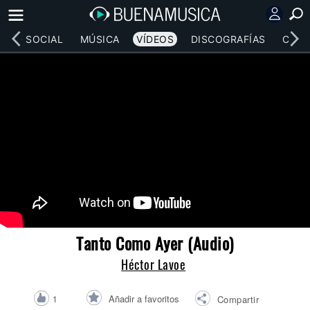
RED SOCIAL
MÚSICA
VÍDEOS
DISCOGRAFÍAS
CONC
Tanto Como Ayer (Audio)
Héctor Lavoe
Añadir a favoritos
1
Compartir