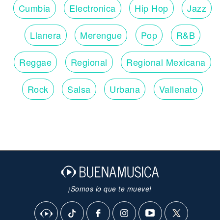
Cumbia
Electronica
Hip Hop
Jazz
Llanera
Merengue
Pop
R&B
Reggae
Regional
Regional Mexicana
Rock
Salsa
Urbana
Vallenato
¡Somos lo que te mueve!