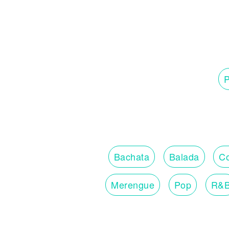
P
Bachata
Balada
Co
Merengue
Pop
R&