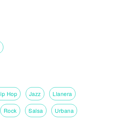
ip Hop
Jazz
Llanera
Rock
Salsa
Urbana