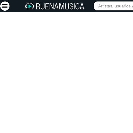
Iniciar sesión
Registrarse
Inicio
Artistas
Red Social
Música
Vídeos
Discografías
Letras
Conciertos