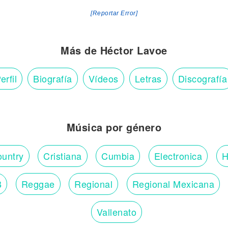
[Reportar Error]
Más de Héctor Lavoe
erfil
Biografía
Vídeos
Letras
Discografía
Música por género
untry
Cristiana
Cumbia
Electronica
H
B
Reggae
Regional
Regional Mexicana
Vallenato