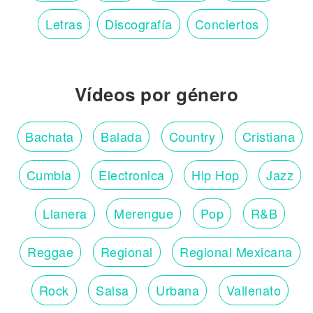
Letras
Discografía
Conciertos
Vídeos por género
Bachata
Balada
Country
Cristiana
Cumbia
Electronica
Hip Hop
Jazz
Llanera
Merengue
Pop
R&B
Reggae
Regional
Regional Mexicana
Rock
Salsa
Urbana
Vallenato