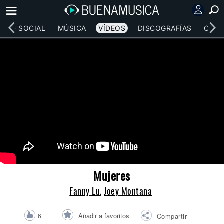
RED SOCIAL
MÚSICA
VÍDEOS
DISCOGRAFÍAS
CONC
Mujeres
Fanny Lu
,
Joey Montana
Añadir a favoritos
6
Compartir