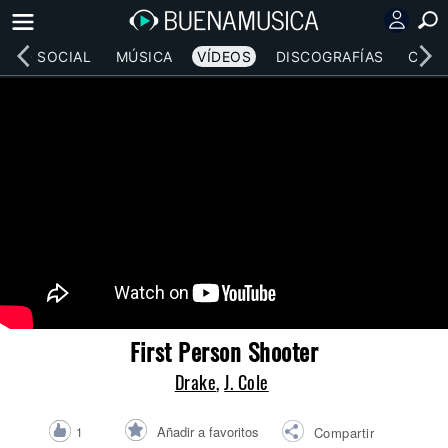
RED SOCIAL
MÚSICA
VÍDEOS
DISCOGRAFÍAS
CONC
First Person Shooter
Drake
,
J. Cole
Añadir a favoritos
1
Compartir