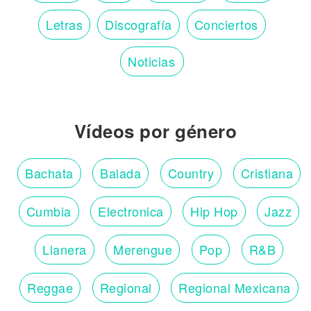
Letras
Discografía
Conciertos
Noticias
Vídeos por género
Bachata
Balada
Country
Cristiana
Cumbia
Electronica
Hip Hop
Jazz
Llanera
Merengue
Pop
R&B
Reggae
Regional
Regional Mexicana