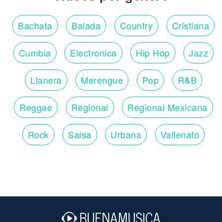
Bachata
Balada
Country
Cristiana
Cumbia
Electronica
Hip Hop
Jazz
Llanera
Merengue
Pop
R&B
Reggae
Regional
Regional Mexicana
Rock
Salsa
Urbana
Vallenato