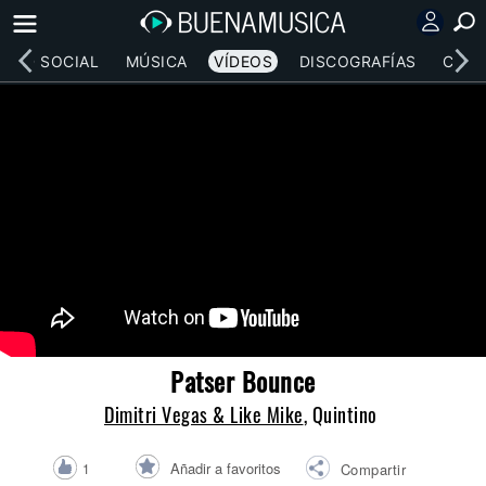
RED SOCIAL
MÚSICA
VÍDEOS
DISCOGRAFÍAS
CONC
Patser Bounce
Dimitri Vegas & Like Mike
, Quintino
Añadir a favoritos
1
Compartir