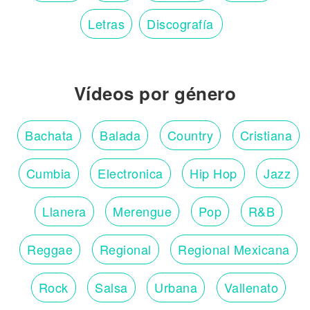
Letras
Discografía
Vídeos por género
Bachata
Balada
Country
Cristiana
Cumbia
Electronica
Hip Hop
Jazz
Llanera
Merengue
Pop
R&B
Reggae
Regional
Regional Mexicana
Rock
Salsa
Urbana
Vallenato