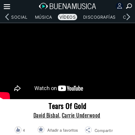
RED SOCIAL
MÚSICA
VÍDEOS
DISCOGRAFÍAS
CONC
Tears Of Gold
David Bisbal
,
Carrie Underwood
Añadir a favoritos
4
Compartir