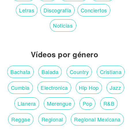
Letras
Discografía
Conciertos
Noticias
Vídeos por género
Bachata
Balada
Country
Cristiana
Cumbia
Electronica
Hip Hop
Jazz
Llanera
Merengue
Pop
R&B
Reggae
Regional
Regional Mexicana