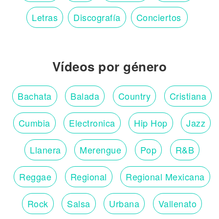
Letras
Discografía
Conciertos
Vídeos por género
Bachata
Balada
Country
Cristiana
Cumbia
Electronica
Hip Hop
Jazz
Llanera
Merengue
Pop
R&B
Reggae
Regional
Regional Mexicana
Rock
Salsa
Urbana
Vallenato