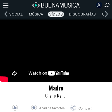
RED SOCIAL
MÚSICA
VÍDEOS
DISCOGRAFÍAS
CONC
Madre
Chyno Nyno
Añadir a favoritos
Compartir