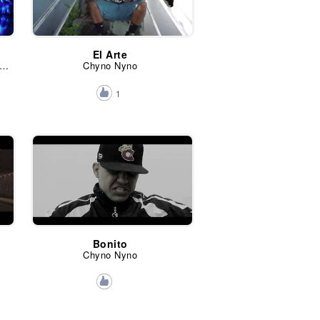
El Arte
acho El Antifeka, Benny Benni, J-King, Chyno Nyno, Jehza, Mason, Lisux, Galindo, Laborde y Ninjiizu
Chyno Nyno
1
Bonito
Chyno Nyno