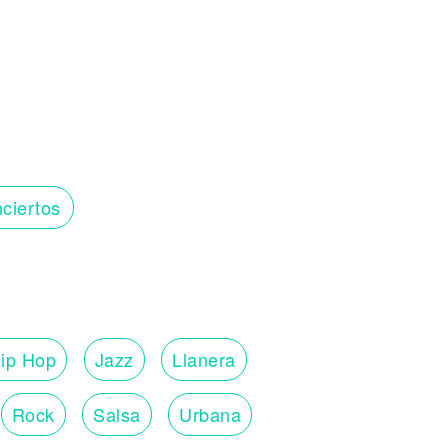
ciertos
ip Hop
Jazz
Llanera
Rock
Salsa
Urbana