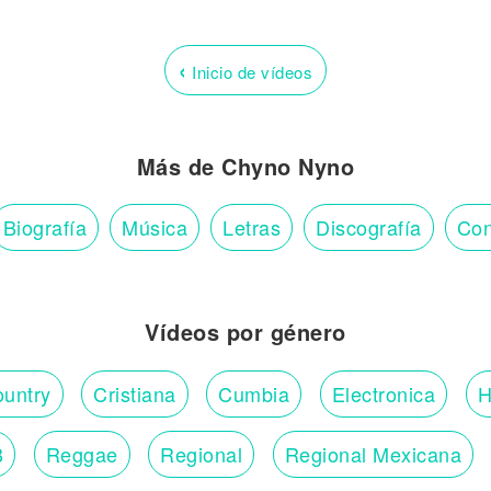
‹
Inicio de vídeos
Más de Chyno Nyno
Biografía
Música
Letras
Discografía
Con
Vídeos por género
untry
Cristiana
Cumbia
Electronica
H
B
Reggae
Regional
Regional Mexicana