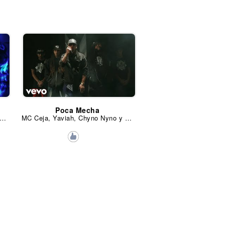
Poca Mecha
acho El Antifeka, Benny Benni, J-King, Chyno Nyno, Jehza, Mason, Lisux, Galindo, Laborde y Ninjiizu
MC Ceja, Yaviah, Chyno Nyno y Omar Garcia & Siete Nueve