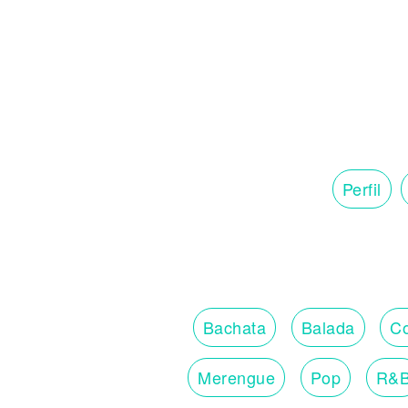
Perfil
Bachata
Balada
Co
Merengue
Pop
R&