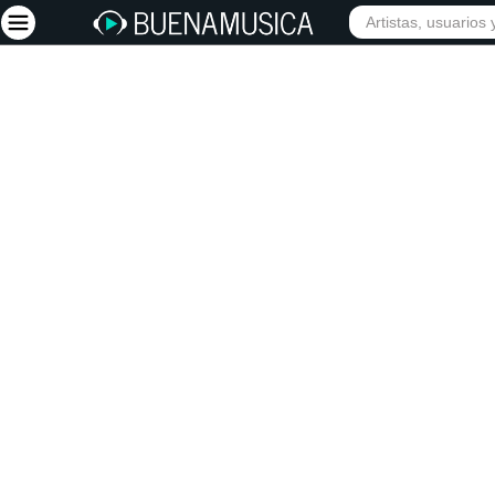
Iniciar sesión
Registrarse
Inicio
Artistas
Red Social
Música
Vídeos
Discografías
Letras
Conciertos