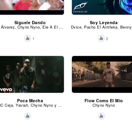
Síguele Dando
Soy Leyenda
J Álvarez, Chyno Nyno, Ele A El Dominio y Pacho El Antifeka
Dvice, P
1
2
Poca Mecha
Flow Como El Mío
MC Ceja, Yaviah, Chyno Nyno y Omar Garcia & Siete Nueve
Chyno Nyno