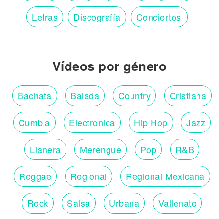
Letras
Discografía
Conciertos
Vídeos por género
Bachata
Balada
Country
Cristiana
Cumbia
Electronica
Hip Hop
Jazz
Llanera
Merengue
Pop
R&B
Reggae
Regional
Regional Mexicana
Rock
Salsa
Urbana
Vallenato