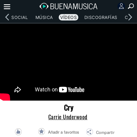
RED SOCIAL
MÚSICA
VÍDEOS
DISCOGRAFÍAS
CONC
Cry
Carrie Underwood
Añadir a favoritos
Compartir