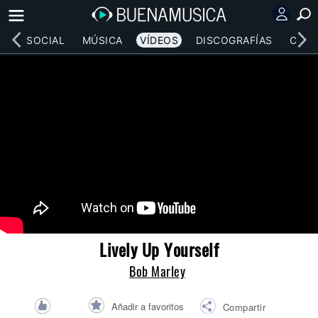
RED SOCIAL
MÚSICA
VÍDEOS
DISCOGRAFÍAS
CONC
Lively Up Yourself
Bob Marley
Añadir a favoritos
Compartir