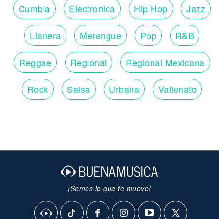
Cumbia
Electronica
Hip Hop
Jazz
Llanera
Merengue
Pop
R&B
Reggae
Regional
Regional Mexicana
Rock
Salsa
Urbana
Vallenato
¡Somos lo que te mueve!