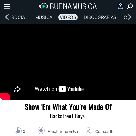
RED SOCIAL
MÚSICA
VÍDEOS
DISCOGRAFÍAS
CONC
Show 'Em What You're Made Of
Backstreet Boys
Añadir a favoritos
2
Compartir