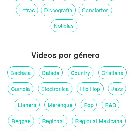
Letras
Discografía
Conciertos
Noticias
Vídeos por género
Bachata
Balada
Country
Cristiana
Cumbia
Electronica
Hip Hop
Jazz
Llanera
Merengue
Pop
R&B
Reggae
Regional
Regional Mexicana