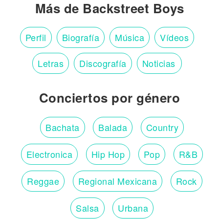
Más de Backstreet Boys
Perfil
Biografía
Música
Vídeos
Letras
Discografía
Noticias
Conciertos por género
Bachata
Balada
Country
Electronica
Hip Hop
Pop
R&B
Reggae
Regional Mexicana
Rock
Salsa
Urbana