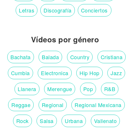
Letras
Discografía
Conciertos
Vídeos por género
Bachata
Balada
Country
Cristiana
Cumbia
Electronica
Hip Hop
Jazz
Llanera
Merengue
Pop
R&B
Reggae
Regional
Regional Mexicana
Rock
Salsa
Urbana
Vallenato