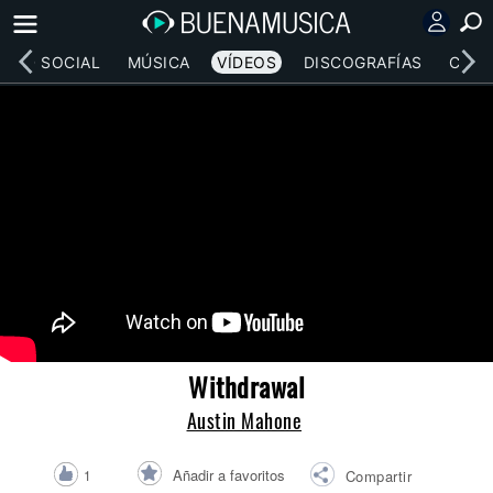
RED SOCIAL
MÚSICA
VÍDEOS
DISCOGRAFÍAS
CONC
Withdrawal
Austin Mahone
Añadir a favoritos
1
Compartir