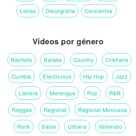
Letras
Discografía
Conciertos
Vídeos por género
Bachata
Balada
Country
Cristiana
Cumbia
Electronica
Hip Hop
Jazz
Llanera
Merengue
Pop
R&B
Reggae
Regional
Regional Mexicana
Rock
Salsa
Urbana
Vallenato