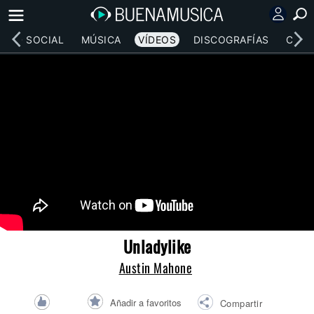
RED SOCIAL
MÚSICA
VÍDEOS
DISCOGRAFÍAS
CONC
Unladylike
Austin Mahone
Añadir a favoritos
Compartir