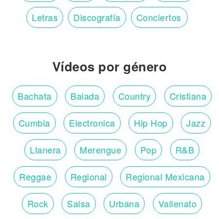
Letras
Discografía
Conciertos
Vídeos por género
Bachata
Balada
Country
Cristiana
Cumbia
Electronica
Hip Hop
Jazz
Llanera
Merengue
Pop
R&B
Reggae
Regional
Regional Mexicana
Rock
Salsa
Urbana
Vallenato