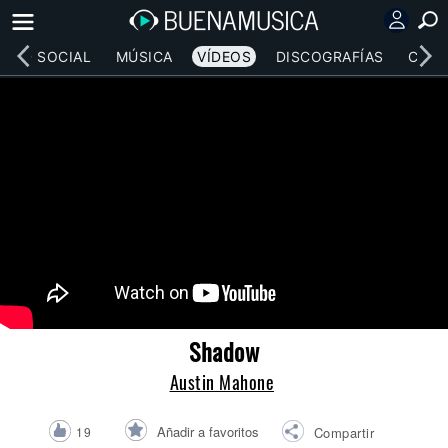
RED SOCIAL
MÚSICA
VÍDEOS
DISCOGRAFÍAS
CONC
Shadow
Austin Mahone
Añadir a favoritos
19
Compartir