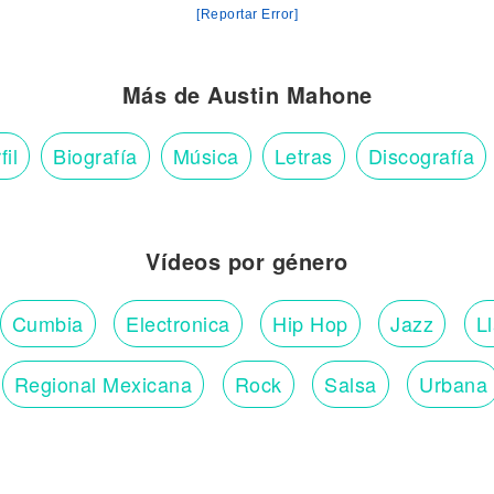
[Reportar Error]
Más de Austin Mahone
fil
Biografía
Música
Letras
Discografía
Vídeos por género
Cumbia
Electronica
Hip Hop
Jazz
L
Regional Mexicana
Rock
Salsa
Urbana