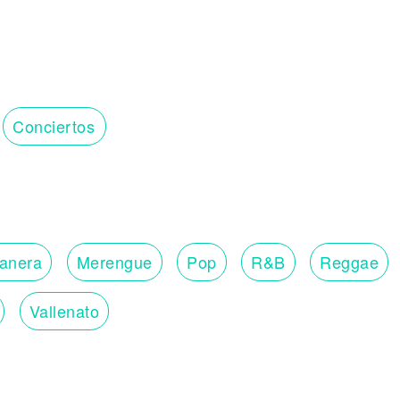
Conciertos
lanera
Merengue
Pop
R&B
Reggae
Vallenato