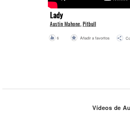
Noticias
Lady
Austin Mahone
,
Pitbull
Añadir a favoritos
6
Co
Vídeos de A